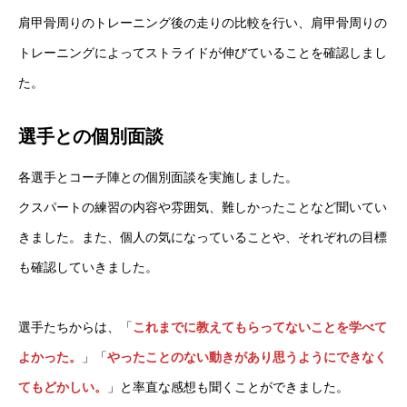
肩甲骨周りのトレーニング後の走りの比較を行い、肩甲骨周りの
RIXPERTとは
トレーニングによってストライドが伸びていることを確認しまし
お知らせ
た。
サービス一覧
選手との個別面談
参加方法
各選手とコーチ陣との個別面談を実施しました。
RIXPERTブログ
クスパートの練習の内容や雰囲気、難しかったことなど聞いてい
きました。また、個人の気になっていることや、それぞれの目標
岐阜の陸上を応援！
も確認していきました。
RIXPERTを支援する
選手たちからは、「
これまでに教えてもらってないことを学べて
よかった。
」「
やったことのない動きがあり思うようにできなく
RIXPERTとは
お知らせ
サービス一覧
参加方法
RIXPERTブ
てもどかしい。
」と率直な感想も聞くことができました。