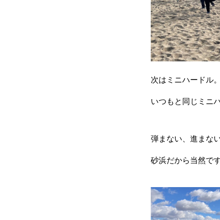
参加方法
RIXPERTブログ
次はミニハードル
いつもと同じミニ
岐阜の陸上を応援！
弾まない、進まな
RIXPERTを支援する
砂浜だから当然で
RIXPERTとは
お知ら
岐阜の陸上を応援！
R