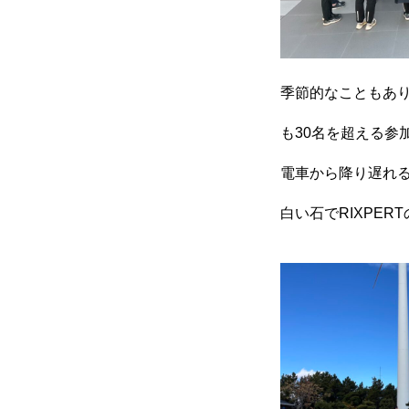
季節的なこともあ
も30名を超える参
電車から降り遅れ
白い石でRIXPE