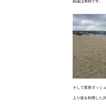
結論は単純です。
そして変形ダッシ
上り坂を利用した2