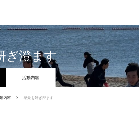
研ぎ澄ます
活動内容
動内容
感覚を研ぎ澄ます