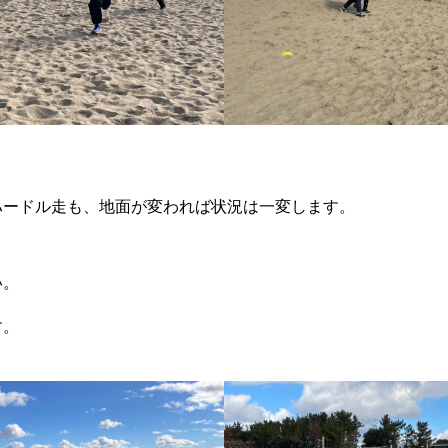
。
ハードル走も、地面が変われば状況は一変します。
い。
す。
せ
サービス一覧
参加方法
RIXPERTブログ
IXPERTを支援する