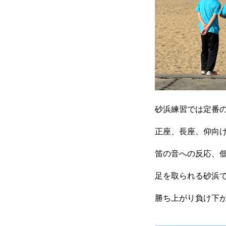
砂浜練習では定番
正座、長座、仰向
笛の音への反応、
足を取られる砂浜
勝ち上がり負け下