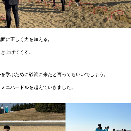
地面に正しく力を加える。
引き上げてくる。
かを学ぶために砂浜に来たと言ってもいいでしょう。
らミニハードルを越えていきました。
せ
サービス一覧
参加方法
RIXPERTブログ
IXPERTを支援する