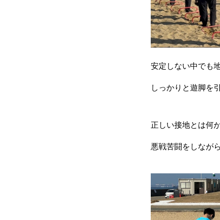
参加方法
RIXPERTブログ
安定しない中でも
しっかりと遊脚を
岐阜の陸上を応援！
正しい接地とは何
悪戦苦闘をしなが
RIXPERTを支援する
RIXPERTとは
お知ら
岐阜の陸上を応援！
R