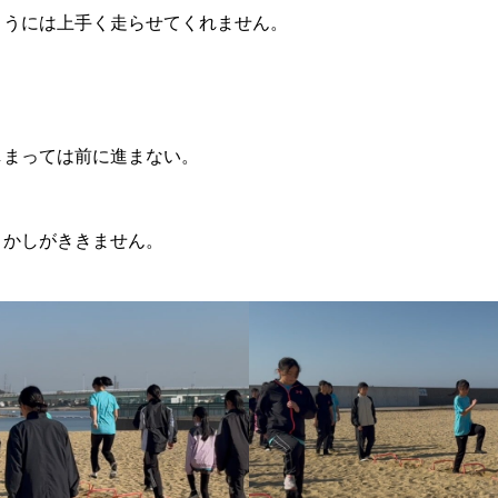
ようには上手く走らせてくれません。
。
しまっては前に進まない。
まかしがききません。