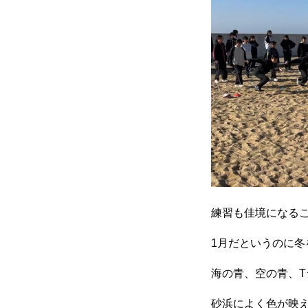
練習も佳境になる
1月だというのに
海の青、空の青、T
砂浜によく色が映