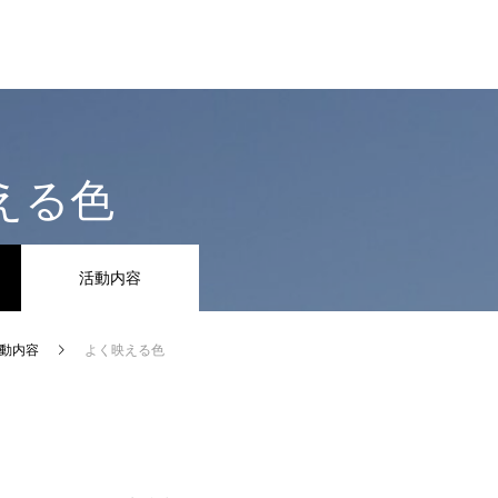
える色
活動内容
動内容
よく映える色