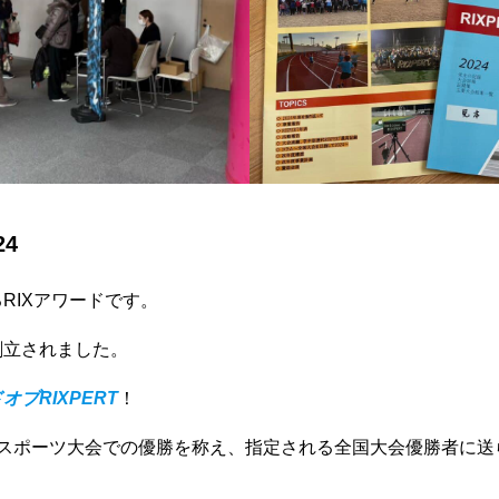
24
RIXアワードです。
創立されました。
オブRIXPERT
！
民スポーツ大会での優勝を称え、指定される全国大会優勝者に送
せ
サービス一覧
参加方法
RIXPERTブログ
IXPERTを支援する