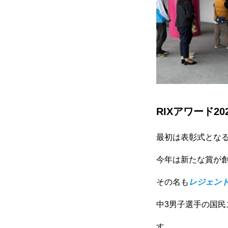
参加方法
RIXPERTブログ
岐阜の陸上を応援！
RIXアワード20
最初は表彰式となる
RIXPERTを支援する
今年は新たな賞が
その名も
レジェンド
中3男子選手の国
RIXPERTとは
お知ら
岐阜の陸上を応援！
R
す。