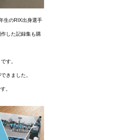
生のRIX出身選手
制作した記録集も購
タです。
ができました。
です。