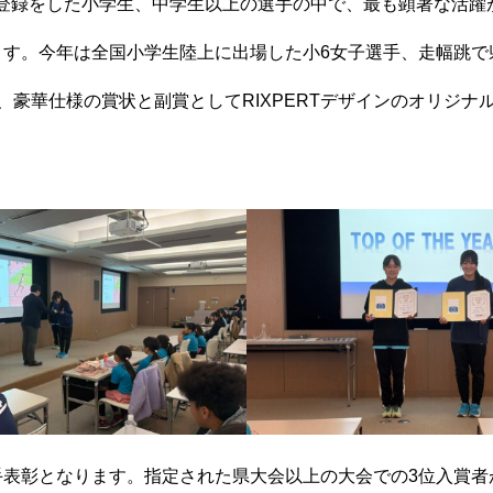
陸協登録をした小学生、中学生以上の選手の中で、最も顕著な活
ます。今年は全国小学生陸上に出場した小6女子選手、走幅跳で
、豪華仕様の賞状と副賞としてRIXPERTデザインのオリジナ
手表彰となります。指定された県大会以上の大会での3位入賞者