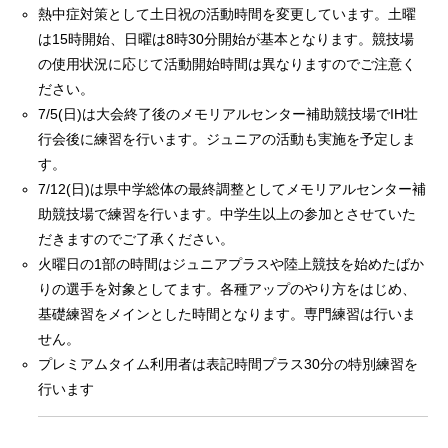
熱中症対策として土日祝の活動時間を変更しています。土曜
は15時開始、日曜は8時30分開始が基本となります。競技場
の使用状況に応じて活動開始時間は異なりますのでご注意く
ださい。
7/5(日)は大会終了後のメモリアルセンター補助競技場でIH壮
RIXPERTとは
行会後に練習を行います。ジュニアの活動も実施を予定しま
す。
お知らせ
7/12(日)は県中学総体の最終調整としてメモリアルセンター補
助競技場で練習を行います。中学生以上の参加とさせていた
サービス一覧
だきますのでご了承ください。
火曜日の1部の時間はジュニアプラスや陸上競技を始めたばか
参加方法
りの選手を対象としてます。各種アップのやり方をはじめ、
基礎練習をメインとした時間となります。専門練習は行いま
RIXPERTブログ
せん。
プレミアムタイム利用者は表記時間プラス30分の特別練習を
岐阜の陸上を応援！
行います
RIXPERTを支援する