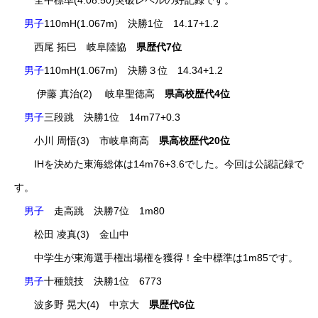
男子
110mH(1.067m) 決勝1位 14.17+1.2
西尾 拓巳 岐阜陸協
県歴代7位
男子
110mH(1.067m) 決勝３位 14.34+1.2
伊藤 真治(2) 岐阜聖徳高
県高校歴代4位
男子
三段跳 決勝1位 14m77+0.3
小川 周悟(3) 市岐阜商高
県高校歴代20位
IHを決めた東海総体は14m76+3.6でした。今回は公認記録で
す。
男子
走高跳 決勝7位 1m80
松田 凌真(3) 金山中
中学生が東海選手権出場権を獲得！全中標準は1m85です。
男子
十種競技 決勝1位 6773
波多野 晃大(4) 中京大
県歴代6位