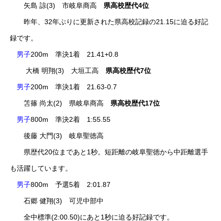
矢島 諒(3) 市岐阜商高
県高校歴代4位
昨年、32年ぶりに更新された県高校記録の21.15に迫る好記
録です。
男子
200m 準決1着 21.41+0.8
大橋 明翔(3) 大垣工高
県高校歴代7位
男子
200m 準決1着 21.63-0.7
笘篠 尚太(2) 県岐阜商高
県高校歴代17位
男子
800m 準決2着 1:55.55
後藤 大門(3) 岐阜聖徳高
県歴代20位まであと1秒。短距離の岐阜聖徳から中距離選手
も活躍しています。
男子
800m 予選5着 2:01.87
石郷 健翔(3) 可児中部中
全中標準(2:00.50)にあと1秒に迫る好記録です。