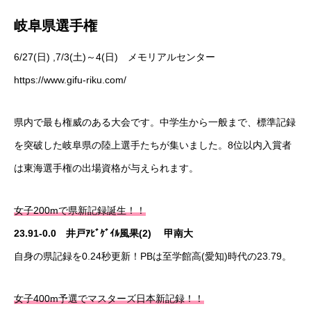
岐阜県選手権
6/27(日) ,7/3(土)～4(日) メモリアルセンター
https://www.gifu-riku.com/
県内で最も権威のある大会です。中学生から一般まで、標準記録
を突破した岐阜県の陸上選手たちが集いました。8位以内入賞者
は東海選手権の出場資格が与えられます。
女子200mで県新記録誕生！！
23.91-0.0 井戸ｱﾋﾞｹﾞｲﾙ風果(2) 甲南大
自身の県記録を0.24秒更新！PBは至学館高(愛知)時代の23.79。
女子400m予選でマスターズ日本新記録！！