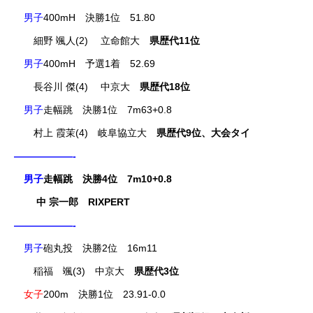
男子
400mH 決勝1位 51.80
細野 颯人(2) 立命館大
県歴代11位
男子
400mH 予選1着 52.69
長谷川 傑(4) 中京大
県歴代18位
男子
走幅跳 決勝1位 7m63+0.8
村上 霞茉(4) 岐阜協立大
県歴代9位、大会タイ
——————-
男子
走幅跳 決勝4位 7m10+0.8
中 宗一郎 RIXPERT
——————-
男子
砲丸投 決勝2位 16m11
稲福 颯(3) 中京大
県歴代3位
女子
200m 決勝1位 23.91-0.0