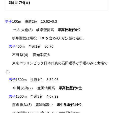
3日目 7/4(日)
男子
100m 決勝2位 10.62+0.3
土方 大也(3) 岐阜聖徳高
県高校歴代9位
岐阜聖徳は現役・OBを含め4人が決勝に進出。
男子
400m 予選1着 50.70
石田 駆(4) 愛知学院大
東京パラリンピック日本代表の石田選手が予選のみに出場で
す。
男子
1500m 決勝1位 3:52.05
中川 拓海(2) 益田清風高
県高校歴代6位
男子
1500m 予選3着 4:07.99
渡邊 颯汰(3) 麗澤瑞浪中
県中学歴代14位
全中標準(4.08.50)突破レベルの好記録です。