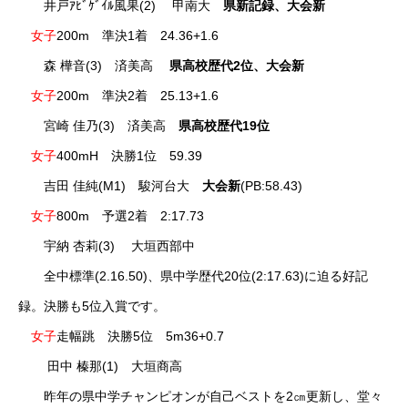
井戸ｱﾋﾞｹﾞｲﾙ風果(2) 甲南大
県新記録、大会新
女子
200m 準決1着 24.36+1.6
森 樺音(3) 済美高
県高校歴代2位、大会新
女子
200m 準決2着 25.13+1.6
宮崎 佳乃(3) 済美高
県高校歴代19位
女子
400mH 決勝1位 59.39
吉田 佳純(M1) 駿河台大
大会新
(PB:58.43)
女子
800m 予選2着 2:17.73
宇納 杏莉(3) 大垣西部中
全中標準(2.16.50)、県中学歴代20位(2:17.63)に迫る好記
録。決勝も5位入賞です。
女子
走幅跳 決勝5位 5m36+0.7
田中 榛那(1) 大垣商高
昨年の県中学チャンピオンが自己ベストを2㎝更新し、堂々