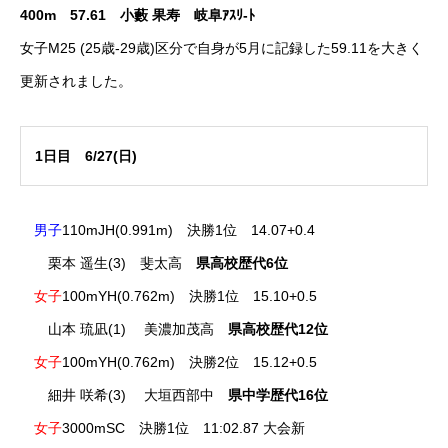
400m 57.61 小藪 果寿 岐阜ｱｽﾘ-ﾄ
女子M25 (25歳-29歳)区分で自身が5月に記録した59.11を大きく
更新されました。
1日目 6/27(日)
男子
110mJH(0.991m) 決勝1位 14.07+0.4
栗本 遥生(3) 斐太高
県高校歴代6位
女子
100mYH(0.762m) 決勝1位 15.10+0.5
山本 琉凪(1) 美濃加茂高
県高校歴代12位
女子
100mYH(0.762m) 決勝2位 15.12+0.5
細井 咲希(3) 大垣西部中
県中学歴代16位
女子
3000mSC 決勝1位 11:02.87 大会新