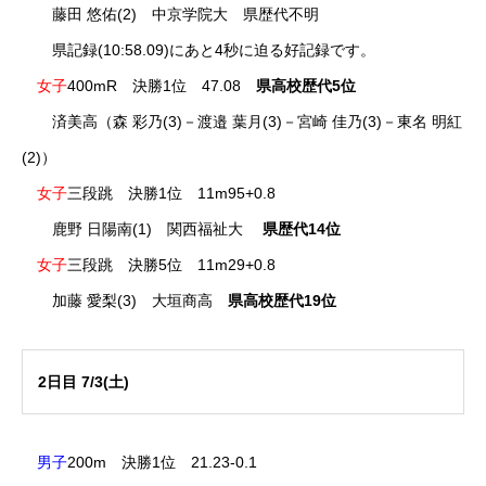
藤田 悠佑(2) 中京学院大 県歴代不明
県記録(10:58.09)にあと4秒に迫る好記録です。
女子
400mR 決勝1位 47.08
県高校歴代5位
済美高（森 彩乃(3)－渡邉 葉月(3)－宮崎 佳乃(3)－東名 明紅
(2)）
女子
三段跳 決勝1位 11m95+0.8
鹿野 日陽南(1) 関西福祉大
県歴代14位
女子
三段跳 決勝5位 11m29+0.8
加藤 愛梨(3) 大垣商高
県高校歴代19位
2日目 7/3(土)
男子
200m 決勝1位 21.23-0.1