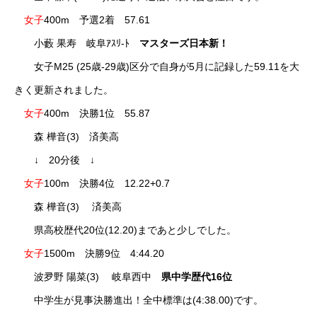
女子
400m 予選2着 57.61
小藪 果寿 岐阜ｱｽﾘ-ﾄ
マスターズ日本新！
女子M25 (25歳-29歳)区分で自身が5月に記録した59.11を大
きく更新されました。
女子
400m 決勝1位 55.87
森 樺音(3) 済美高
↓ 20分後 ↓
女子
100m 決勝4位 12.22+0.7
森 樺音(3) 済美高
県高校歴代20位(12.20)まであと少しでした。
女子
1500m 決勝9位 4:44.20
波夛野 陽菜(3) 岐阜西中
県中学歴代16位
中学生が見事決勝進出！全中標準は(4:38.00)です。