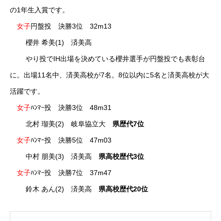
の1年生入賞です。
女子
円盤投 決勝3位 32m13
RIXPERTとは
櫻井 希美(1) 済美高
お知らせ
やり投でIH出場を決めている櫻井選手が円盤投でも表彰台
に。出場11名中、済美高校が7名。8位以内に5名と済美高校が大
サービス一覧
活躍です。
参加方法
女子
ﾊﾝﾏｰ投 決勝3位 48m31
RIXPERTブログ
北村 瑠美(2) 岐阜協立大
県歴代7位
女子
ﾊﾝﾏｰ投 決勝5位 47m03
岐阜の陸上を応援！
中村 朋美(3) 済美高
県高校歴代3位
RIXPERTを支援する
女子
ﾊﾝﾏｰ投 決勝7位 37m47
鈴木 あん(2) 済美高
県高校歴代20位
RIXPERTとは
お知らせ
サービス一覧
参加方法
RIXPERTブ