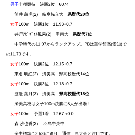
男子
十種競技 決勝2位 6074
筒井 慈虎(2) 岐阜協立大
県歴代20位
女子
100m 決勝1位 11.93+0.7
井戸ｱﾋﾞｹﾞｲﾙ風果(2) 甲南大
県歴代7位
中学時代の11.97からランクアップ。PBは至学館高(愛知)で
の11.73です。
女子
100m 決勝2位 12.15+0.7
東名 明紅(2) 済美高 県高校歴代14位
女子
100m 決勝3位 12.18+0.7
渡邉 葉月(3) 済美高
県高校歴代18位
済美高校は女子100m決勝に5人が出場！
女子
100m 予選1着 12.67 +0.0
森 沙也香(3) 羽島中央中
全中標準(12.53)に迫り、通信、県大会と注目です。