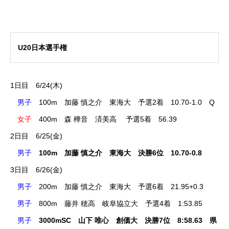
RIXPERTとは
U20日本選手権
お知らせ
1日目 6/24(木)
サービス一覧
男子
100m 加藤 慎之介 東海大 予選2着 10.70-1.0 Q
女子
400m 森 樺音 済美高 予選5着 56.39
参加方法
2日目 6/25(金)
RIXPERTブログ
男子
100m 加藤 慎之介 東海大 決勝6位 10.70-0.8
3日目 6/26(金)
岐阜の陸上を応援！
男子
200m 加藤 慎之介 東海大 予選6着 21.95+0.3
RIXPERTを支援する
男子
800m 藤井 穂高 岐阜協立大 予選4着 1:53.85
男子
3000mSC 山下 唯心 創価大 決勝7位 8:58.63 県