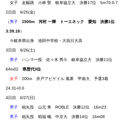
女子 走幅跳 小林 聖 岐阜協立大 決勝17位 5m70-0.7
2日目 6/25(金)
（
男子
1500m 河村 一輝 トーエネック 愛知 決勝1位
3:39.18
）
※岐阜県出身 池田中学校－大垣日大高
3日目 6/26(土)
男子
ハンマー投 佐々木 秀斗 岐阜協立大 決勝11位
64m02
県歴代3位
女子
200m 井戸アビゲイル 風果 甲南大 予選3着
24.31+0.0
4日目 6/27(日)
男子
砲丸投 山元 隼 ROBLE 決勝12位 16m23
男子
砲丸投 稻福 颯 中京大 決勝14位 16m08