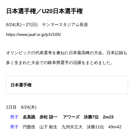
日本選手権／U20日本選手権
6/24(木)～27(日) ヤンマースタジアム長居
https://www.jaaf.or.jp/jch/105/
オリンピックの代表選考を兼ねた日本最高峰の大会。日本記録も
多く生まれた大会での岐阜県選手の活躍をまとめました。
日本選手権
1日目 6/24(木)
男子
走高跳 赤松 諒一 アワーズ 決勝7位 2m15
男子
円盤投 山下 航生 九州共立大 決勝11位 49m42