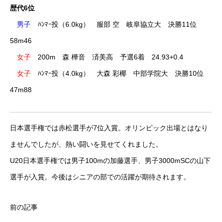
歴代6位
RIXPERTとは
お知らせ
サービス一覧
参加方法
RIXPERTブ
男子
ﾊﾝﾏｰ投（6.0kg） 服部 空 岐阜協立大 決勝11位
58m46
女子
200m 森 樺音 済美高 予選6着 24.93+0.4
女子
ﾊﾝﾏｰ投（4.0kg） 大森 彩椰 中部学院大 決勝10位
47m88
日本選手権では赤松選手が7位入賞。オリンピック出場とはなり
ませんでしたが、熱い闘いを見せてくれました。
U20日本選手権では男子100mの加藤選手、男子3000mSCの山下
選手が入賞。今後はシニアの部での活躍が期待されます。
前の記事