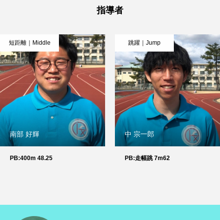
指導者
短距離｜Middle
跳躍｜Jump
南部 好輝
中 宗一郎
PB:400m 48.25
PB:走幅跳 7m62