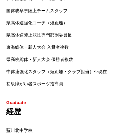
国体岐阜県陸上チームスタッフ
RIXPERTとは
県高体連強化コーチ（短距離）
お知らせ
県高体連陸上競技専門部副委員長
東海総体・新人大会 入賞者複数
サービス一覧
県高校総体・新人大会 優勝者複数
参加方法
中体連強化スタッフ（短距離・クラブ担当）※現在
RIXPERTブログ
初級障がい者スポーツ指導員
岐阜の陸上を応援！
Graduate
経歴
RIXPERTを支援する
藍川北中学校
RIXPERTとは
お知らせ
サービス一覧
参加方法
RIXPERTブ