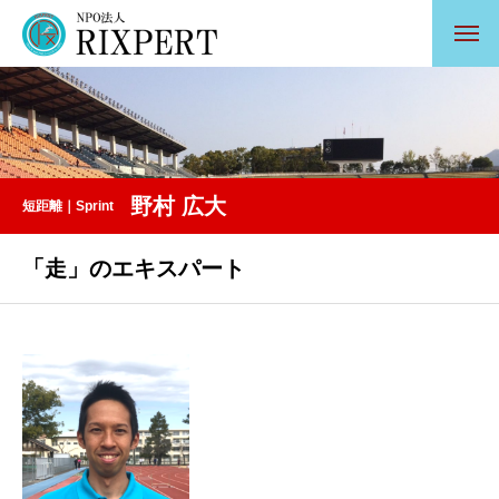
野村 広大
短距離｜Sprint
「走」のエキスパート