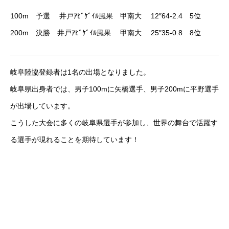
100m 予選 井戸ｱﾋﾞｹﾞｲﾙ風果 甲南大 12″64-2.4 5位
参加方法
200m 決勝 井戸ｱﾋﾞｹﾞｲﾙ風果 甲南大 25″35-0.8 8位
RIXPERTブログ
岐阜の陸上を応援！
岐阜陸協登録者は1名の出場となりました。
岐阜県出身者では、男子100mに矢橋選手、男子200mに平野選手
RIXPERTを支援する
が出場しています。
こうした大会に多くの岐阜県選手が参加し、世界の舞台で活躍す
る選手が現れることを期待しています！
RIXPERTとは
お知らせ
サービス一覧
参加方法
RIXPERTブ