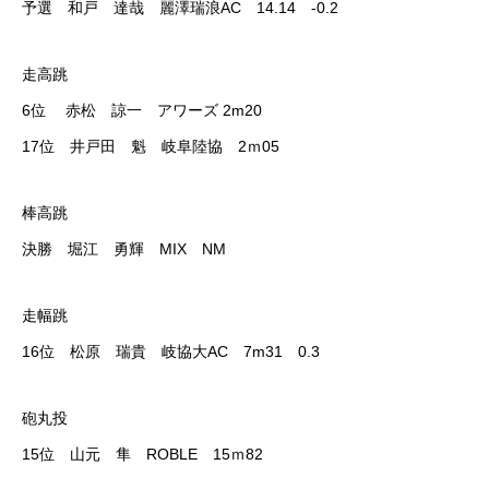
予選 和戸 達哉 麗澤瑞浪AC 14.14 -0.2
走高跳
6位 赤松 諒一 アワーズ 2m20
17位 井戸田 魁 岐阜陸協 2ｍ05
棒高跳
RIXPERTとは
決勝 堀江 勇輝 MIX NM
お知らせ
走幅跳
サービス一覧
16位 松原 瑞貴 岐協大AC 7m31 0.3
参加方法
砲丸投
RIXPERTブログ
15位 山元 隼 ROBLE 15ｍ82
岐阜の陸上を応援！